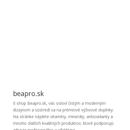
beapro.sk
E-shop Beapro.sk, vás osloví čistým a moderným
dizajnom a sústredí sa na prémiové výživové doplnky.
Na stránke nájdete vitamíny, minerály, antioxidanty a
mnoho ďalších kvalitných produktov, ktoré podporujú
zdravie profesionálne a efektívne.