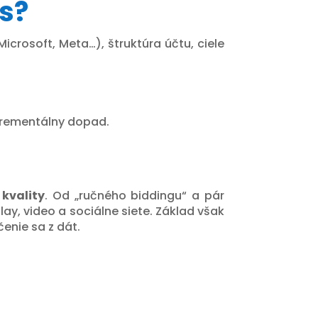
es?
rosoft, Meta…), štruktúra účtu, ciele
nkrementálny dopad.
kvality
. Od „ručného biddingu“ a pár
y, video a sociálne siete. Základ však
enie sa z dát.