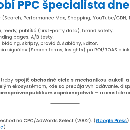
obí PPC špecialista dn
(Search, Performance Max, Shopping, YouTube/GDN, Mic
, feedy, publíká (first-party data), brand safety.
nding pages, A/B testy.
bidding, skripty, pravidlá, šablóny, Editor.
ia signálov (Search terms, Insights) po ROI/ROAS a i
potreby
spojiť obchodné ciele s mechanikou aukcií a 
celým ekosystémom, kde sa prepája vyhľadávanie, displa
re správne publikum v správnej chvíli
— a neustále uč
rechod na CPC/AdWords Select (2002). (
Google Press
)
ia
)