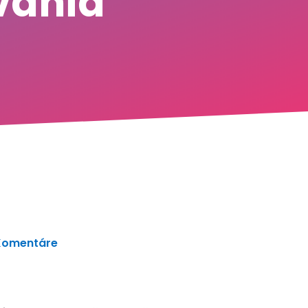
vania
Komentáre