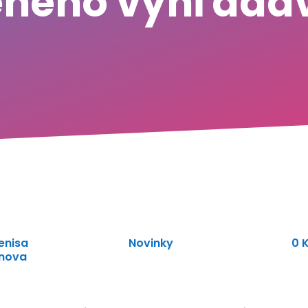
eného vyhľadá
enisa
Novinky
0 
inova