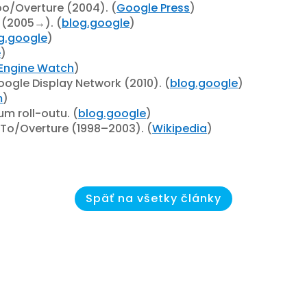
o/Overture (2004). (
Google Press
)
 (2005→). (
blog.google
)
g.google
)
e
)
Engine Watch
)
gle Display Network (2010). (
blog.google
)
m
)
m roll-outu. (
blog.google
)
oTo/Overture (1998–2003). (
Wikipedia
)
Späť na všetky články