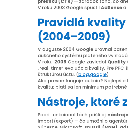
prekliku (CTR)
— zárodok toho, čo dn
V roku 2003 Google spustil
AdSense
a 
Pravidlá kvality
(2004–2009)
V auguste 2004 Google urovnal patento
aukčného systému plateného vyhľadáva
V roku
2005
Google zaviedol
Quality 
„real-time“ evaluácia kvality. Pre PPC
štruktúrou účtu. (
blog.google
)
Ako presne funguje aukcia? Najlepši
kvalitu; platí sa len minimum potrebné 
Nástroje, ktoré 
Popri funkcionalitách prišli aj
nástroje
import/export) — čo umožnilo agentúram
Súbežne Microsoft spustil
(MSN) ad