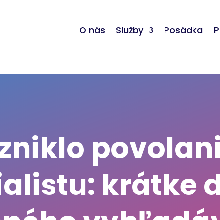
O nás
Služby
Posádka
P
zniklo povolan
alistu: krátke 