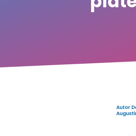
plat
Autor D
August