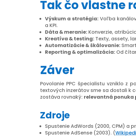
Tak čo vlastne r
Výskum a stratégia:
Voľba kanálov 
a KPI.
Dáta & meranie:
Konverzie, atribúcia
Kreatíva & testing:
Texty, assety, la
Automatizácie & škálovanie:
Smart 
Reporting & optimalizácia:
Od čítan
Záver
Povolanie PPC špecialistu vzniklo z 
textových inzerátov sme sa dostali k 
zostáva rovnaký:
relevantná ponuka p
Zdroje
Spustenie AdWords (2000, CPM) a p
Spustenie AdSense (2003). (
Wikiped