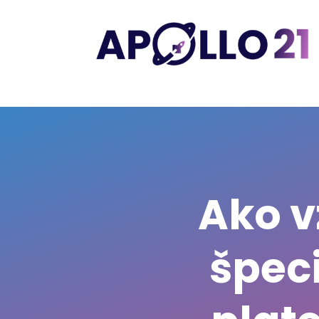
Ako v
špeci