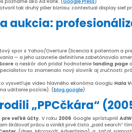
es poznáme ako Ad Rank. (
Google Press
)
otvoril tak druhý pilier biznisu: contextual display sieť 
 a aukcia: profesionáli
vý spor s Yahoo/Overture (licencia k patentom a prevo
nia — a jeho uzavretie definitívne zabetónovalo smer
Score
a neskôr doň pridal hodnotenie
landing page
a
 špecialistov to znamenalo nový slovník aj zručnosti: pr
e to vysvetľuje video hlavného ekonóma Googlu
Hala V
na udržanie pozície). (
blog.google
)
zrodili „PPCčkára“ (20
 pre veľké účty
. V roku
2006
Google sprístupnil
AdWo
 škálovať prácu a vznikli prvé čisto „paid search“ tím
Center
(dnes Microsoft Advertising) a začal samost