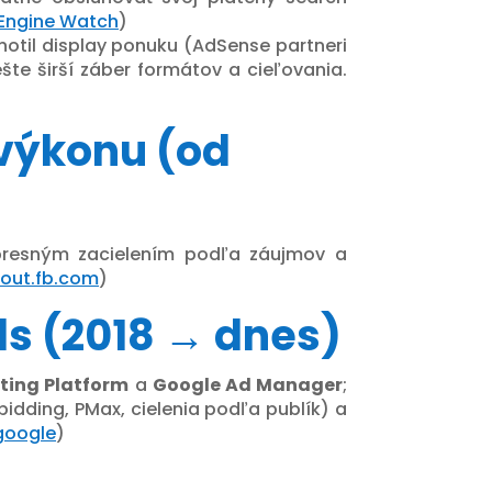
Engine Watch
)
notil display ponuku (AdSense partneri
te širší záber formátov a cieľovania.
 výkonu (od
 presným zacielením podľa záujmov a
out.fb.com
)
s (2018 → dnes)
ting Platform
a
Google Ad Manager
;
idding, PMax, cielenia podľa publík) a
google
)