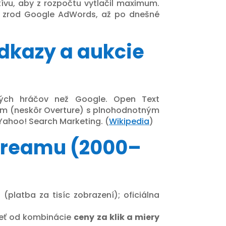
ívu, aby z rozpočtu vytlačil maximum.
z zrod Google AdWords, až po dnešné
odkazy a aukcie
iných hráčov než Google. Open Text
com (neskôr Overture) s plnohodnotným
Yahoo! Search Marketing. (
Wikipedia
)
treamu (2000–
M
(platba za tisíc zobrazení); oficiálna
ieť od kombinácie
ceny za klik a miery