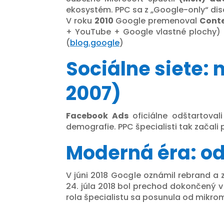
ekosystém. PPC sa z „Google-only“ dis
V roku
2010
Google premenoval
Cont
+ YouTube + Google vlastné plochy) p
(
blog.google
)
Sociálne siete:
2007)
Facebook Ads
oficiálne odštartoval
demografie. PPC špecialisti tak začali
Moderná éra: o
V júni 2018 Google oznámil rebrand a 
24. júla 2018 bol prechod dokončený v
rola špecialistu sa posunula od mikro