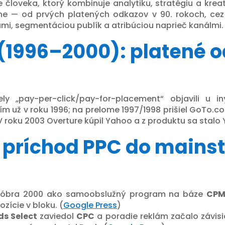
človeka, ktorý kombinuje analytiku, stratégiu a kreat
pne — od prvých platených odkazov v 90. rokoch, ce
mi, segmentáciou publík a atribúciou naprieč kanálmi.
 (1996–2000): platené 
ly „pay-per-click/pay-for-placement“ objavili u 
m už v roku 1996; na prelome 1997/1998 prišiel GoTo.
oku 2003 Overture kúpil Yahoo a z produktu sa stalo 
 príchod PPC do mains
tóbra 2000 ako samoobslužný program na báze
CP
zície v bloku. (
Google Press
)
s Select
zaviedol
CPC
a poradie reklám začalo závis