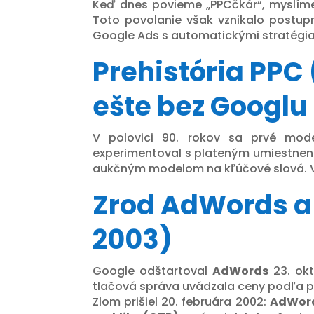
Keď dnes povieme „PPCčkár“, myslíme 
Toto povolanie však vznikalo postu
Google Ads s automatickými stratégia
Prehistória PPC
ešte bez Googlu
V polovici 90. rokov sa prvé mode
experimentoval s plateným umiestnení
aukčným modelom na kľúčové slová. V r
Zrod AdWords a
2003)
Google odštartoval
AdWords
23. ok
tlačová správa uvádzala ceny podľa po
Zlom prišiel 20. februára 2002:
AdWord