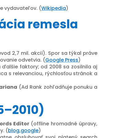
pre vydavateľov. (
Wikipedia
)
zácia remesla
d 2,7 mil. akcií). Spor sa týkal práve
ovanie odvetvia. (
Google Press
)
 ďalšie faktory; od 2008 sa zosilnila aj
áca s relevanciou, rýchlosťou stránok a
ariana
(Ad Rank zohľadňuje ponuku a
05–2010)
rds Editor
(offline hromadné úpravy,
y. (
blog.google
)
atne obsluhovať svoj platený search