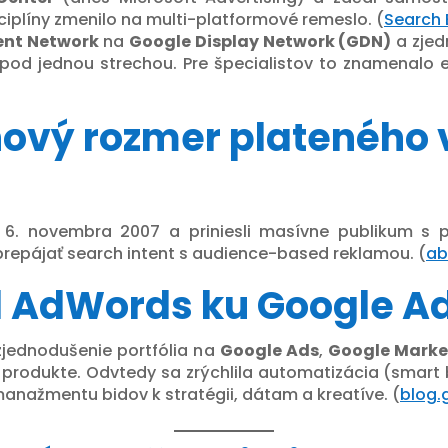
ciplíny zmenilo na multi-platformové remeslo. (
Search 
ent Network
na
Google Display Network (GDN)
a zjed
od jednou strechou. Pre špecialistov to znamenalo eš
 nový rozmer plateného
i 6. novembra 2007 a priniesli masívne publikum s
 prepájať search intent s audience-based reklamou. (
ab
d AdWords ku Google Ad
zjednodušenie portfólia na
Google Ads
,
Google Marke
 produkte. Odvtedy sa zrýchlila automatizácia (smart b
manažmentu bidov k stratégii, dátam a kreatíve. (
blog.