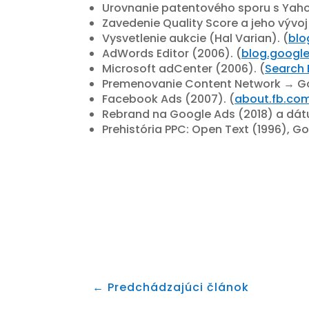
Urovnanie patentového sporu s Yaho
Zavedenie Quality Score a jeho vývoj
Vysvetlenie aukcie (Hal Varian). (
blo
AdWords Editor (2006). (
blog.googl
Microsoft adCenter (2006). (
Search 
Premenovanie Content Network → Goo
Facebook Ads (2007). (
about.fb.co
Rebrand na Google Ads (2018) a dátu
Prehistória PPC: Open Text (1996), G
←
Predchádzajúci článok